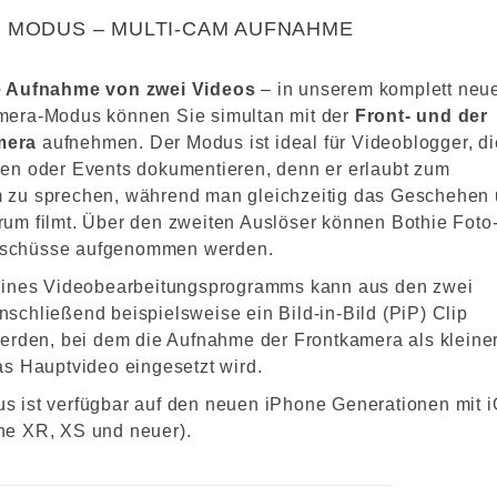
E MODUS – MULTI-CAM AUFNAHME
le Aufnahme von zwei Videos
– in unserem komplett neu
mera-Modus können Sie simultan mit der
Front- und der
mera
aufnehmen. Der Modus ist ideal für Videoblogger, di
sen oder Events dokumentieren, denn er erlaubt zum
 zu sprechen, während man gleichzeitig das Geschehen
rum filmt. Über den zweiten Auslöser können Bothie Foto
schüsse aufgenommen werden.
 eines Videobearbeitungsprogramms kann aus den zwei
nschließend beispielsweise ein Bild-in-Bild (PiP) Clip
 werden, bei dem die Aufnahme der Frontkamera als kleine
das Hauptvideo eingesetzt wird.
s ist verfügbar auf den neuen iPhone Generationen mit 
ne XR, XS und neuer).