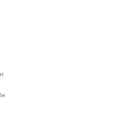
zt
öße