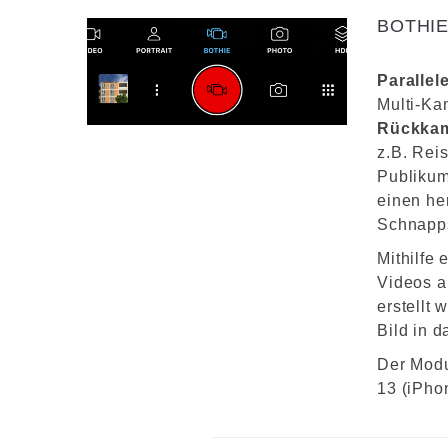
BOTHI
Paralle
Multi-Ka
Rückka
z.B. Rei
Publikum
einen he
Schnapp
Mithilfe
Videos a
erstellt
Bild in 
Der Modu
13 (iPho