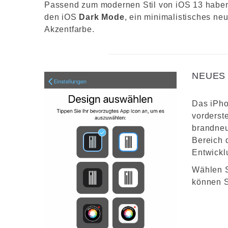
Passend zum modernen Stil von iOS 13 haben 
den iOS
Dark Mode
, ein minimalistisches ne
Akzentfarbe.
NEUES 
Das iPho
vorderste
brandneu
Bereich 
Entwickl
Wählen S
können S