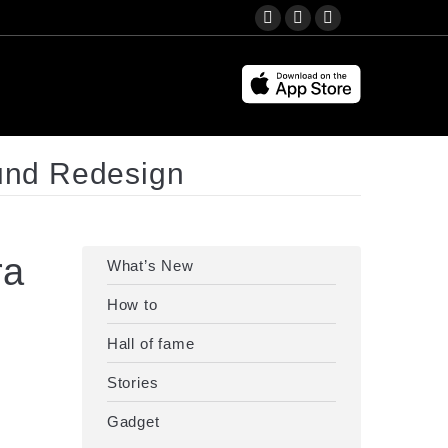
Search:
YouTube
Instagram
Facebook
page
page
page
opens
opens
opens
in
in
in
new
new
new
window
window
window
und Redesign
ra
What’s New
How to
Hall of fame
Stories
Gadget