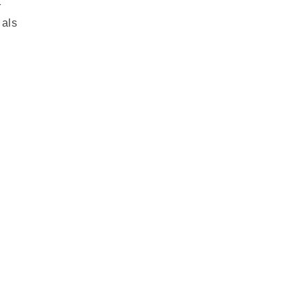
r
als