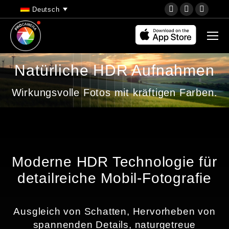
YouTube
Instagram
Faceb
Deutsch
page
page
page
opens
opens
opens
in
in
in
new
new
new
Natürliche HDR Aufnahmen
window
window
wind
Wirkungsvolle Fotos mit kräftigen Farben.
Moderne HDR Technologie für
detailreiche Mobil-Fotografie
Ausgleich von Schatten, Hervorheben von
spannenden Details, naturgetreue