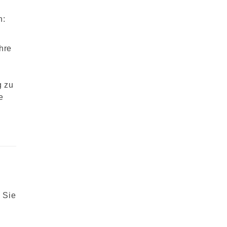
n:
hre
g zu
e
 Sie