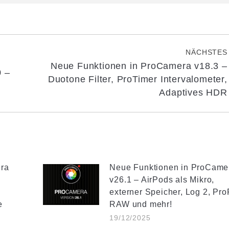
NÄCHSTES
Neue Funktionen in ProCamera v18.3 –
0 –
Nächster
Duotone Filter, ProTimer Intervalometer,
Beitrag:
Adaptives HDR
ra
Neue Funktionen in ProCame
n
v26.1 – AirPods als Mikro,
externer Speicher, Log 2, Pr
e
RAW und mehr!
19/12/2025