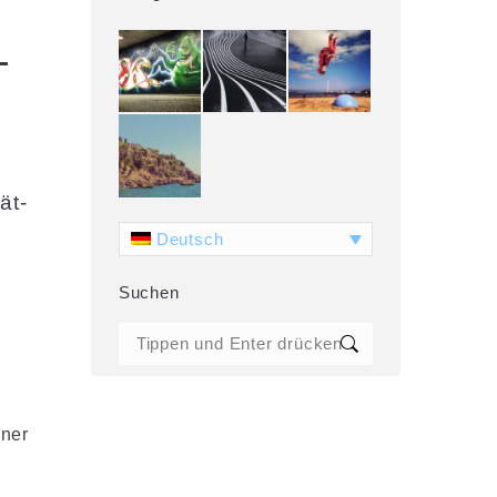
-
ät-
Deutsch
Suchen
Search:
lner