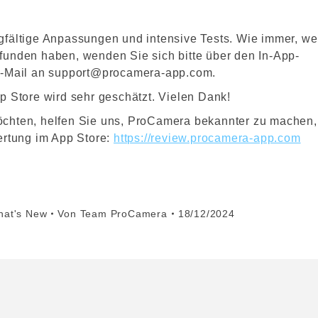
gfältige Anpassungen und intensive Tests. Wie immer, w
funden haben, wenden Sie sich bitte über den In-App-
E-Mail an
support@procamera-app.com
.
p Store wird sehr geschätzt. Vielen Dank!
öchten, helfen Sie uns, ProCamera bekannter zu machen,
ertung im App Store:
https://review.procamera-app.com
hat's New
Von
Team ProCamera
18/12/2024