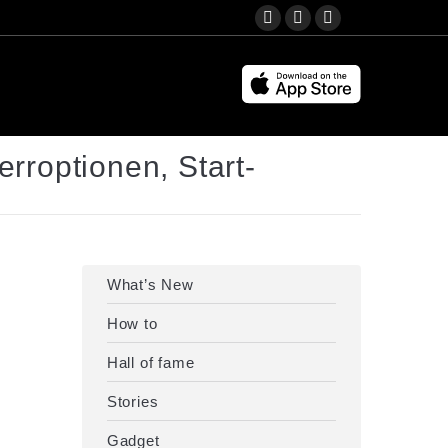
Search:
YouTube
Instagram
Facebook
page
page
page
opens
opens
opens
in
in
in
new
new
new
rroptionen, Start-
window
window
window
What’s New
How to
Hall of fame
Stories
Gadget