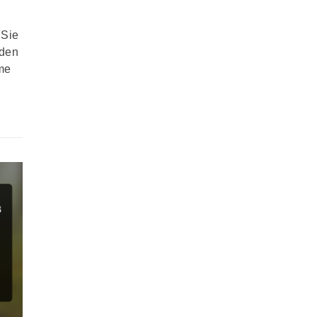
 Sie
nden
me
s