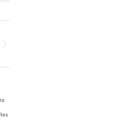
ra
oRes