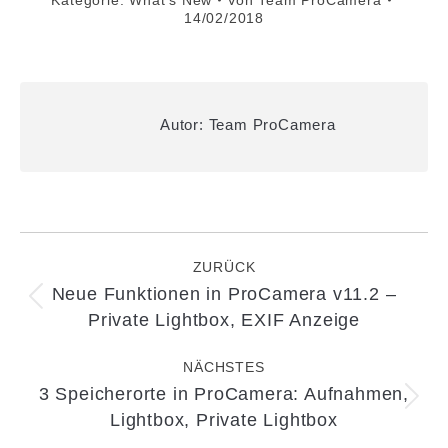
Kategorie:
What's New
Von
Team ProCamera
14/02/2018
Autor:
Team ProCamera
Kommentarnavigation
ZURÜCK
Neue Funktionen in ProCamera v11.2 –
Vorheriger
Private Lightbox, EXIF Anzeige
Beitrag:
NÄCHSTES
3 Speicherorte in ProCamera: Aufnahmen,
Nächster
Lightbox, Private Lightbox
Beitrag: