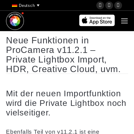
YouTube
Instagram
Faceb
Deutsch
page
page
page
opens
opens
opens
in
in
in
new
new
new
Neue Funktionen in
window
window
wind
ProCamera v11.2.1 –
Private Lightbox Import,
HDR, Creative Cloud, uvm.
Mit der neuen Importfunktion
wird die Private Lightbox noch
vielseitiger.
Ebenfalls Teil von v11.2.1 ist eine